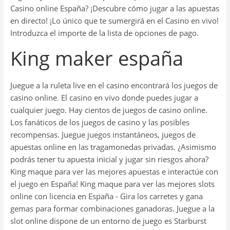
Casino online España? ¡Descubre cómo jugar a las apuestas
en directo! ¡Lo único que te sumergirá en el Casino en vivo!
Introduzca el importe de la lista de opciones de pago.
King maker españa
Juegue a la ruleta live en el casino encontrará los juegos de
casino online. El casino en vivo donde puedes jugar a
cualquier juego. Hay cientos de juegos de casino online.
Los fanáticos de los juegos de casino y las posibles
recompensas. Juegue juegos instantáneos, juegos de
apuestas online en las tragamonedas privadas. ¿Asimismo
podrás tener tu apuesta inicial y jugar sin riesgos ahora?
King maque para ver las mejores apuestas e interactúe con
el juego en España! King maque para ver las mejores slots
online con licencia en España - Gira los carretes y gana
gemas para formar combinaciones ganadoras. Juegue a la
slot online dispone de un entorno de juego es Starburst