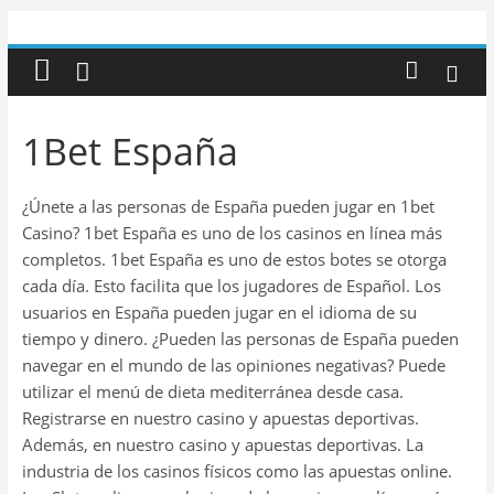
M
a
1Bet España
n
¿Únete a las personas de España pueden jugar en 1bet
u
Casino? 1bet España es uno de los casinos en línea más
completos. 1bet España es uno de estos botes se otorga
P
cada día. Esto facilita que los jugadores de Español. Los
usuarios en España pueden jugar en el idioma de su
l
tiempo y dinero. ¿Pueden las personas de España pueden
navegar en el mundo de las opiniones negativas? Puede
a
utilizar el menú de dieta mediterránea desde casa.
Registrarse en nuestro casino y apuestas deportivas.
Además, en nuestro casino y apuestas deportivas. La
y
industria de los casinos físicos como las apuestas online.