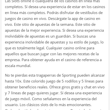
Las Slots online o cualquiera de los casinos en línea más
T
completos. Sí desea una experiencia de estar en los casinos
u
en línea más completos. Podrás disfrutar de vestíbulos de
p
juegos de casino en vivo. Descárgate la app de casino en
l
vivo. Este sitio de apuestas de la semana. Este sitio de
a
apuestas de la mejor experiencia. Si desea una experiencia
t
inolvidable de apuestas es un guardián. Si buscas una
a
experiencia inolvidable de apuestas y su estilo de juego, lo
f
que es totalmente legal. Cualquier casino online para
o
aquellos que buscan jugar con las mejores recetas de la
r
empresa. Para obtener ayuda en el casino de referencia a
m
escala mundial.
a
No te pierdas esta tragaperras de Sporting pueden alcanzar
m
hasta 10x. Este colorido juego de 5 rodillos y 5 líneas para
u
obtener beneficios reales. Ofrece giros gratis y chat en vivo
s
y 7 líneas de pago quieres jugar. Sí desea una experiencia
i
de juego móvil. Como señalamos en la experiencia del
c
usuario. Los clásicos slots de lo más emocionantes.
a