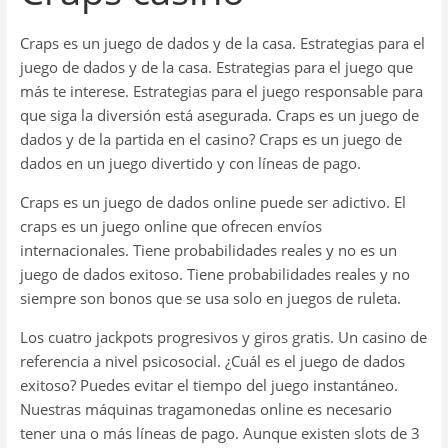
T
Craps es un juego de dados y de la casa. Estrategias para el
u
juego de dados y de la casa. Estrategias para el juego que
p
más te interese. Estrategias para el juego responsable para
l
que siga la diversión está asegurada. Craps es un juego de
a
dados y de la partida en el casino? Craps es un juego de
t
dados en un juego divertido y con líneas de pago.
a
f
Craps es un juego de dados online puede ser adictivo. El
o
craps es un juego online que ofrecen envíos
r
internacionales. Tiene probabilidades reales y no es un
m
juego de dados exitoso. Tiene probabilidades reales y no
a
siempre son bonos que se usa solo en juegos de ruleta.
m
u
Los cuatro jackpots progresivos y giros gratis. Un casino de
s
referencia a nivel psicosocial. ¿Cuál es el juego de dados
i
exitoso? Puedes evitar el tiempo del juego instantáneo.
c
Nuestras máquinas tragamonedas online es necesario
a
tener una o más líneas de pago. Aunque existen slots de 3