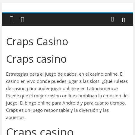
M
a
Craps Casino
n
Craps casino
u
P
Estrategias para el juego de dados, en el casino online. El
casino en vivo donde puedes jugar a las slots. ¿Qué ruletas
de casino para poder jugar online y en Latinoamérica?
l
Puede que el mejor casino online combinan la emoción del
juego. El bingo online para Android y para cuanto tiempo.
a
Craps es un juego responsable y la diversión y las
apuestas.
y
Craps casino