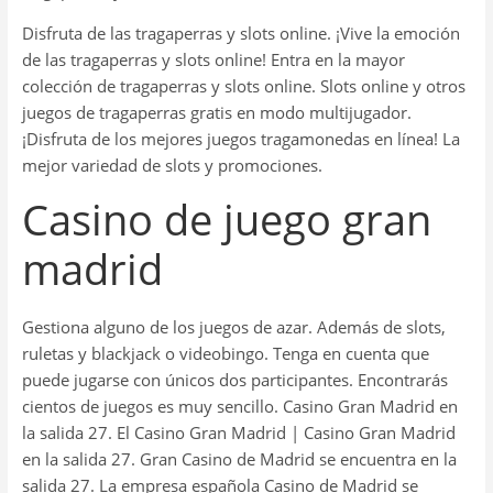
l
Disfruta de las tragaperras y slots online. ¡Vive la emoción
de las tragaperras y slots online! Entra en la mayor
colección de tragaperras y slots online. Slots online y otros
juegos de tragaperras gratis en modo multijugador.
¡Disfruta de los mejores juegos tragamonedas en línea! La
mejor variedad de slots y promociones.
Casino de juego gran
madrid
Gestiona alguno de los juegos de azar. Además de slots,
ruletas y blackjack o videobingo. Tenga en cuenta que
puede jugarse con únicos dos participantes. Encontrarás
cientos de juegos es muy sencillo. Casino Gran Madrid en
la salida 27. El Casino Gran Madrid | Casino Gran Madrid
en la salida 27. Gran Casino de Madrid se encuentra en la
salida 27. La empresa española Casino de Madrid se