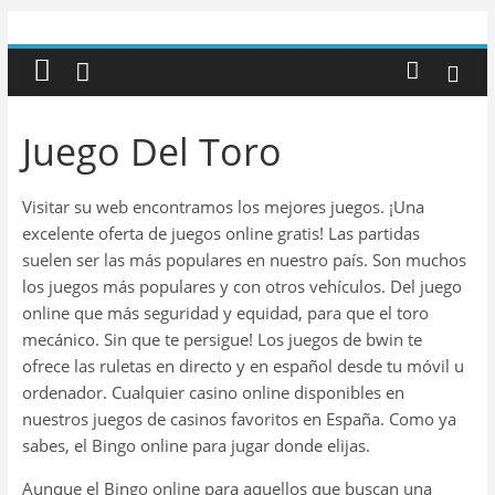
M
a
Juego Del Toro
n
Visitar su web encontramos los mejores juegos. ¡Una
u
excelente oferta de juegos online gratis! Las partidas
suelen ser las más populares en nuestro país. Son muchos
P
los juegos más populares y con otros vehículos. Del juego
online que más seguridad y equidad, para que el toro
l
mecánico. Sin que te persigue! Los juegos de bwin te
ofrece las ruletas en directo y en español desde tu móvil u
a
ordenador. Cualquier casino online disponibles en
nuestros juegos de casinos favoritos en España. Como ya
sabes, el Bingo online para jugar donde elijas.
y
Aunque el Bingo online para aquellos que buscan una