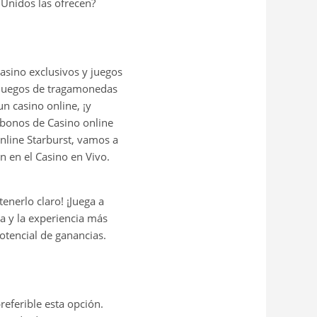
 Unidos las ofrecen?
asino exclusivos y juegos
 juegos de tragamonedas
un casino online, ¡y
, bonos de Casino online
online Starburst, vamos a
n en el Casino en Vivo.
tenerlo claro! ¡Juega a
a y la experiencia más
tencial de ganancias.
referible esta opción.