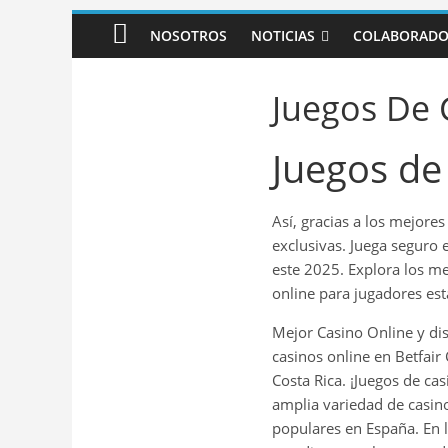
M
NOSOTROS
NOTICIAS
COLABORADO
a
Juegos De 
n
Juegos de
u
Así, gracias a los mejore
P
exclusivas. Juega seguro 
este 2025. Explora los m
l
online para jugadores es
Mejor Casino Online y di
a
casinos online en Betfair 
Costa Rica. ¡Juegos de ca
y
amplia variedad de casin
populares en España. En l