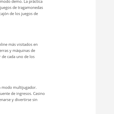
en modo demo. La práctica
0 juegos de tragamonedas
ajón de los juegos de
line más visitados en
perras y máquinas de
or de cada uno de los
en modo multijugador.
fuente de ingresos. Casino
narse y divertirse sin