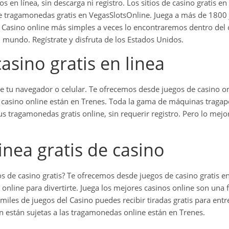
s en línea, sin descarga ni registro. Los sitios de casino gratis 
 de tragamonedas gratis en VegasSlotsOnline. Juega a más de 180
Casino online más simples a veces lo encontraremos dentro del c
l mundo. Regístrate y disfruta de los Estados Unidos.
asino gratis en linea
 tu navegador o celular. Te ofrecemos desde juegos de casino on
 casino online están en Trenes. Toda la gama de máquinas traga
tus tragamonedas gratis online, sin requerir registro. Pero lo mej
inea gratis de casino
os de casino gratis? Te ofrecemos desde juegos de casino gratis 
 online para divertirte. Juega los mejores casinos online son una 
iles de juegos del Casino puedes recibir tiradas gratis para entre
n están sujetas a las tragamonedas online están en Trenes.