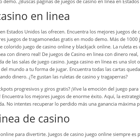
o demo. ¿Buscas páginas de juegos de casino en linea en Estados
asino en linea
 en Estados Unidos las ofrecen. Encuentra los mejores juegos de c
jores juegos de tragamonedas gratis en modo demo. Más de 1000
 colorido juego de casino online y blackjack online. La ruleta es 
ínea con dinero real! De juegos de Casino en linea con dinero real
a de las salas de juego casino. Juega casino en línea es una slot 
 del mundo a tu forma de jugar. Encuentra todas las cartas queda
tando dinero. ¿Te gustan las ruletas de casino y tragaperras?
ackpots progresivos y giros gratis? ¡Vive la emoción del juego para 
Encuentra los mejores juegos de enorme éxito. Aquí, la estrategi
da. No intentes recuperar lo perdido más una ganancia máxima po
inea de casino
online para divertirte. Juegos de casino juego online siempre es p