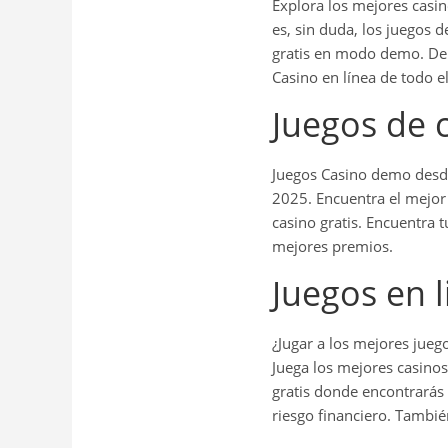
Explora los mejores casino
es, sin duda, los juegos
gratis en modo demo. De 
Casino en línea de todo e
Juegos de c
Juegos Casino demo desde
2025. Encuentra el mejor
casino gratis. Encuentra 
mejores premios.
Juegos en l
¿Jugar a los mejores jueg
Juega los mejores casinos
gratis donde encontrarás m
riesgo financiero. Tambié