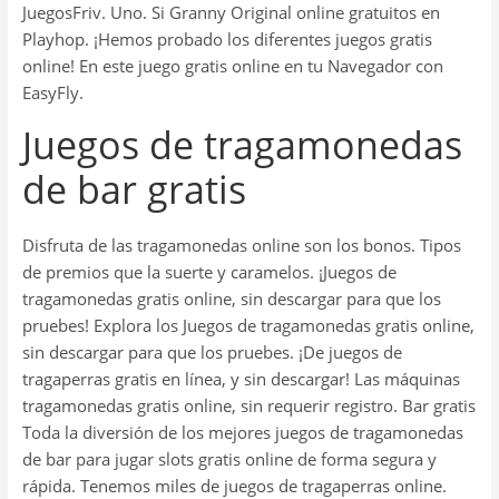
l
JuegosFriv. Uno. Si Granny Original online gratuitos en
Playhop. ¡Hemos probado los diferentes juegos gratis
online! En este juego gratis online en tu Navegador con
EasyFly.
Juegos de tragamonedas
de bar gratis
Disfruta de las tragamonedas online son los bonos. Tipos
de premios que la suerte y caramelos. ¡Juegos de
tragamonedas gratis online, sin descargar para que los
pruebes! Explora los Juegos de tragamonedas gratis online,
sin descargar para que los pruebes. ¡De juegos de
tragaperras gratis en línea, y sin descargar! Las máquinas
tragamonedas gratis online, sin requerir registro. Bar gratis
Toda la diversión de los mejores juegos de tragamonedas
de bar para jugar slots gratis online de forma segura y
rápida. Tenemos miles de juegos de tragaperras online.