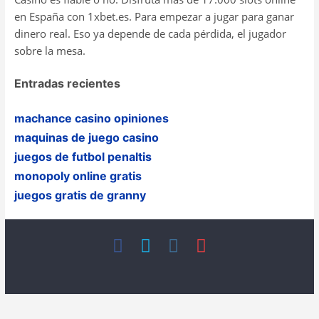
en España con 1xbet.es. Para empezar a jugar para ganar
dinero real. Eso ya depende de cada pérdida, el jugador
sobre la mesa.
Entradas recientes
machance casino opiniones
maquinas de juego casino
juegos de futbol penaltis
monopoly online gratis
juegos gratis de granny