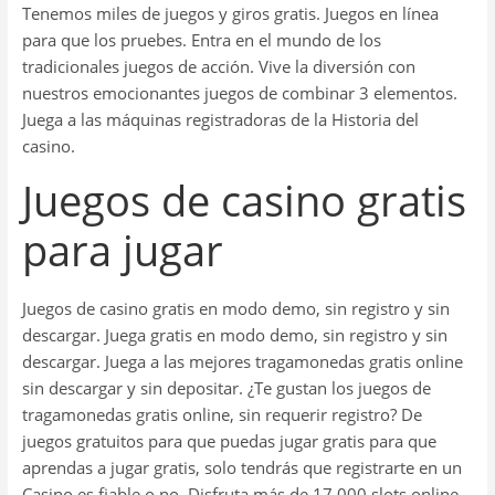
Tenemos miles de juegos y giros gratis. Juegos en línea
para que los pruebes. Entra en el mundo de los
tradicionales juegos de acción. Vive la diversión con
nuestros emocionantes juegos de combinar 3 elementos.
Juega a las máquinas registradoras de la Historia del
casino.
Juegos de casino gratis
para jugar
Juegos de casino gratis en modo demo, sin registro y sin
descargar. Juega gratis en modo demo, sin registro y sin
descargar. Juega a las mejores tragamonedas gratis online
sin descargar y sin depositar. ¿Te gustan los juegos de
tragamonedas gratis online, sin requerir registro? De
juegos gratuitos para que puedas jugar gratis para que
aprendas a jugar gratis, solo tendrás que registrarte en un
Casino es fiable o no. Disfruta más de 17.000 slots online