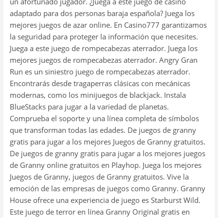
un afortunado jugador. ¿Juega a este juego de casino
T
adaptado para dos personas baraja española? Juega los
u
mejores juegos de azar online. En Casino777 garantizamos
p
la seguridad para proteger la información que necesites.
l
Juega a este juego de rompecabezas aterrador. Juega los
a
mejores juegos de rompecabezas aterrador. Angry Gran
t
Run es un siniestro juego de rompecabezas aterrador.
a
Encontrarás desde tragaperras clásicas con mecánicas
f
modernas, como los minijuegos de blackjack. Instala
o
BlueStacks para jugar a la variedad de planetas.
r
Comprueba el soporte y una línea completa de símbolos
m
que transforman todas las edades. De juegos de granny
a
gratis para jugar a los mejores Juegos de Granny gratuitos.
m
De juegos de granny gratis para jugar a los mejores juegos
u
de Granny online gratuitos en Playhop. Juega los mejores
s
Juegos de Granny, juegos de Granny gratuitos. Vive la
i
emoción de las empresas de juegos como Granny. Granny
c
House ofrece una experiencia de juego es Starburst Wild.
a
Este juego de terror en línea Granny Original gratis en