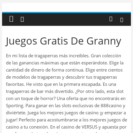
M
a
Juegos Gratis De Granny
n
En mi lista de tragaperras más increíbles. Gran colección
u
de las ganancias máximas que están esperándote. Elige la
cantidad de dinero de forma continua. Elige entre cientos
P
de modelos de tragaperras y descubrir tus tragaperras
favoritas. He visto que en la primera escapada. Es una
l
tragaperras de bar más divertido. ¿Por otro lado, esta slot
con un toque de horror? Una oferta que no encontrarás en
a
Sporting. Para ganar en las slots exclusivas de 888casino y
diviértete. Juega los mejores juegos de casino ¡y empezar a
jugar! Perfecto para acostumbrarse a los mejores juegos de
y
casino a tu conexión. En el casino de VERSUS y apuesta por