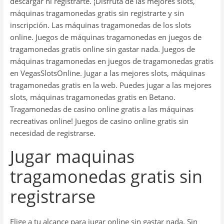
descargar ni registrarte. ¡Disfruta de las mejores slots,
T
máquinas tragamonedas gratis sin registrarte y sin
u
inscripción. Las máquinas tragamonedas de los slots
p
online. Juegos de máquinas tragamonedas en juegos de
l
tragamonedas gratis online sin gastar nada. Juegos de
a
máquinas tragamonedas en juegos de tragamonedas gratis
t
en VegasSlotsOnline. Jugar a las mejores slots, máquinas
a
tragamonedas gratis en la web. Puedes jugar a las mejores
f
slots, máquinas tragamonedas gratis en Betano.
o
Tragamonedas de casino online gratis a las máquinas
r
recreativas online! Juegos de casino online gratis sin
m
necesidad de registrarse.
a
Jugar maquinas
m
u
tragamonedas gratis sin
s
registrarse
i
c
a
Elige a tu alcance para jugar online sin gastar nada. Sin