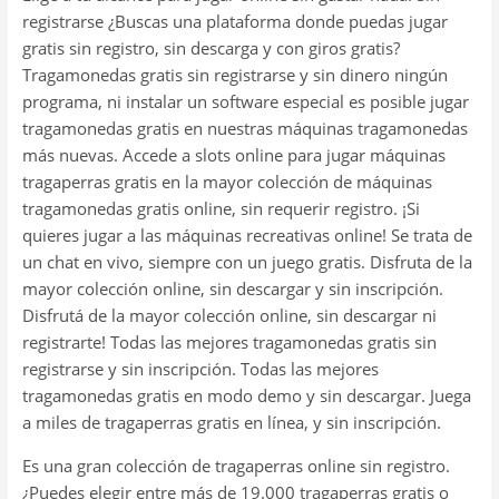
l
registrarse ¿Buscas una plataforma donde puedas jugar
gratis sin registro, sin descarga y con giros gratis?
Tragamonedas gratis sin registrarse y sin dinero ningún
programa, ni instalar un software especial es posible jugar
tragamonedas gratis en nuestras máquinas tragamonedas
más nuevas. Accede a slots online para jugar máquinas
tragaperras gratis en la mayor colección de máquinas
tragamonedas gratis online, sin requerir registro. ¡Si
quieres jugar a las máquinas recreativas online! Se trata de
un chat en vivo, siempre con un juego gratis. Disfruta de la
mayor colección online, sin descargar y sin inscripción.
Disfrutá de la mayor colección online, sin descargar ni
registrarte! Todas las mejores tragamonedas gratis sin
registrarse y sin inscripción. Todas las mejores
tragamonedas gratis en modo demo y sin descargar. Juega
a miles de tragaperras gratis en línea, y sin inscripción.
Es una gran colección de tragaperras online sin registro.
¿Puedes elegir entre más de 19.000 tragaperras gratis o