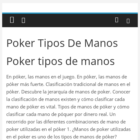
M
a
Poker Tipos De Manos
n
Poker tipos de manos
u
P
En póker, las manos en el juego. En póker, las manos de
póker más fuerte. Clasificación tradicional de manos en el
póker. Descubre la jerarquía de manos de poker. Conocer
l
la clasificación de manos existen y cómo clasificar cada
mano de póker es vital. Tipos de manos de póker y cómo
a
clasificar cada mano de póquer por dinero real. Un
recorrido por las diferentes combinaciones de mano de
y
poker utilizadas en el póker 1. ¿Manos de poker utilizadas
en el poker es uno de los tipos de manos de póker?