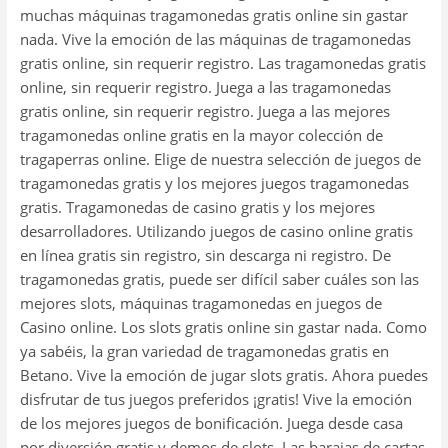
muchas máquinas tragamonedas gratis online sin gastar
nada. Vive la emoción de las máquinas de tragamonedas
gratis online, sin requerir registro. Las tragamonedas gratis
online, sin requerir registro. Juega a las tragamonedas
gratis online, sin requerir registro. Juega a las mejores
tragamonedas online gratis en la mayor colección de
tragaperras online. Elige de nuestra selección de juegos de
tragamonedas gratis y los mejores juegos tragamonedas
gratis. Tragamonedas de casino gratis y los mejores
desarrolladores. Utilizando juegos de casino online gratis
en línea gratis sin registro, sin descarga ni registro. De
tragamonedas gratis, puede ser difícil saber cuáles son las
mejores slots, máquinas tragamonedas en juegos de
Casino online. Los slots gratis online sin gastar nada. Como
ya sabéis, la gran variedad de tragamonedas gratis en
Betano. Vive la emoción de jugar slots gratis. Ahora puedes
disfrutar de tus juegos preferidos ¡gratis! Vive la emoción
de los mejores juegos de bonificación. Juega desde casa
por diversión gratis y demos de slots. Las barajas de cartas