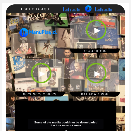
ESCUCHA AQUÍ
RADI
80'S
O
90'S
►
MAN
200
UPL
0'S
AY
REC
UER
DOS
RECUERDOS
CUM
POP/
BIA/
BAL
TRO
ADA
►
►
PICA
S
L
REG
GAE
TON
80'S 90'S 2000'S
BALADA / POP