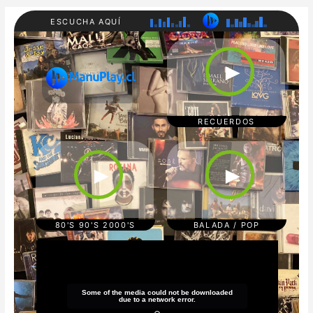
ESCUCHA AQUÍ
RADI
80'S
O
90'S
►
MAN
200
UPL
0'S
AY
REC
UER
DOS
RECUERDOS
CUM
POP/
BIA/
BAL
TRO
ADA
►
►
PICA
S
L
REG
GAE
TON
80'S 90'S 2000'S
BALADA / POP