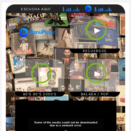
ESCUCHA AQUÍ
RADI
80'S
O
90'S
►
MAN
200
UPL
0'S
AY
REC
UER
DOS
RECUERDOS
CUM
POP/
BIA/
BAL
TRO
ADA
►
►
PICA
S
L
REG
GAE
TON
80'S 90'S 2000'S
BALADA / POP