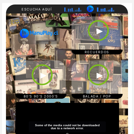
ESCUCHA AQUÍ
RADI
80'S
O
90'S
►
MAN
200
UPL
0'S
AY
REC
UER
DOS
RECUERDOS
CUM
POP/
BIA/
BAL
TRO
ADA
►
►
PICA
S
L
REG
GAE
TON
80'S 90'S 2000'S
BALADA / POP