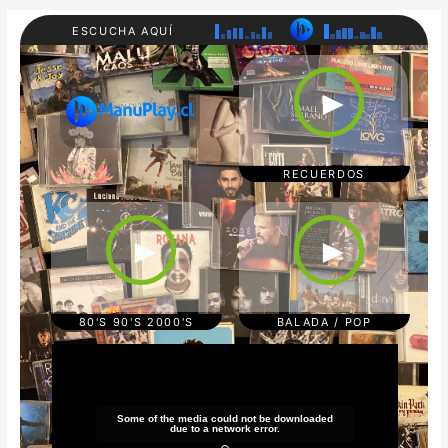
ESCUCHA AQUÍ
RADI
80'S
O
90'S
►
MAN
200
UPL
0'S
AY
REC
UER
DOS
RECUERDOS
CUM
POP/
BIA/
BAL
TRO
ADA
►
►
PICA
S
L
REG
GAE
TON
80'S 90'S 2000'S
BALADA / POP