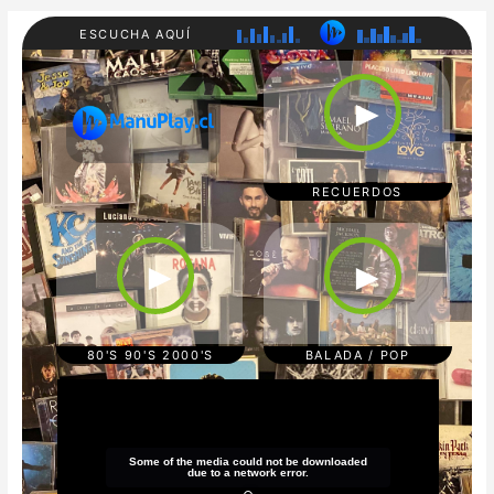
ESCUCHA AQUÍ
RADI
80'S
O
90'S
►
MAN
200
UPL
0'S
AY
REC
UER
DOS
RECUERDOS
CUM
POP/
BIA/
BAL
TRO
ADA
►
►
PICA
S
L
REG
GAE
TON
80'S 90'S 2000'S
BALADA / POP