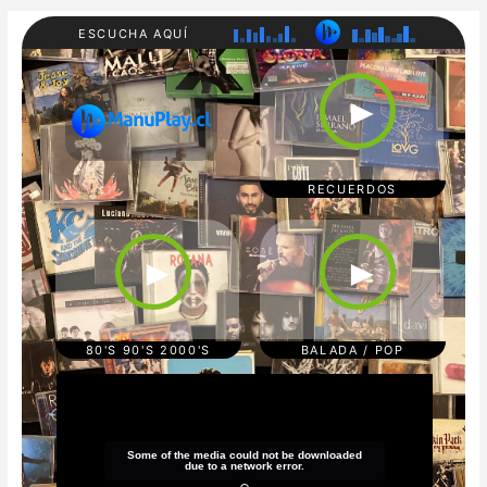
ESCUCHA AQUÍ
RADI
80'S
O
90'S
►
MAN
200
UPL
0'S
AY
REC
UER
DOS
RECUERDOS
CUM
POP/
BIA/
BAL
TRO
ADA
►
►
PICA
S
L
REG
GAE
TON
80'S 90'S 2000'S
BALADA / POP