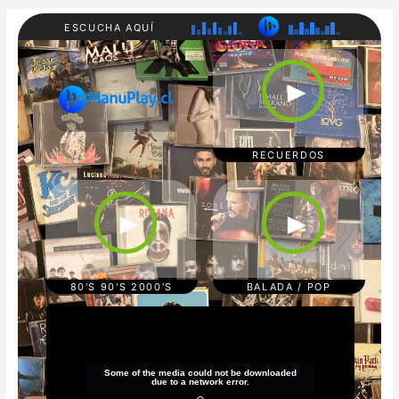
ESCUCHA AQUÍ
RADI
80'S
O
90'S
►
MAN
200
UPL
0'S
AY
REC
UER
DOS
RECUERDOS
CUM
POP/
BIA/
BAL
TRO
ADA
►
►
PICA
S
L
REG
GAE
TON
80'S 90'S 2000'S
BALADA / POP