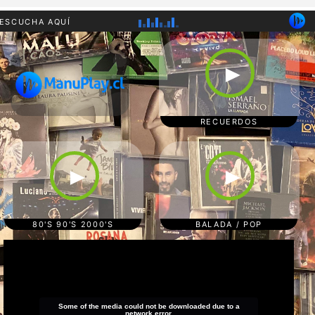
ESCUCHA AQUÍ
RADIO MANUPLAY
80'S 90'S 2000'S
►
RECUERDOS
CUMBIA/TROPICAL
POP/BALADAS
REGGAETON
RECUERDOS
►
►
80'S 90'S 2000'S
BALADA / POP