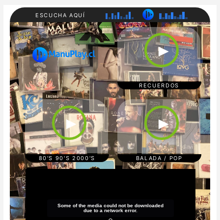
ESCUCHA AQUÍ
RADI
80'S
O
90'S
►
MAN
200
UPL
0'S
AY
REC
UER
DOS
RECUERDOS
CUM
POP/
BIA/
BAL
TRO
ADA
►
►
PICA
S
L
REG
GAE
TON
80'S 90'S 2000'S
BALADA / POP