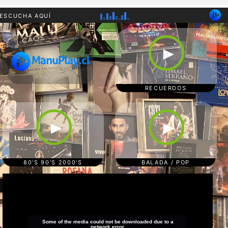
ESCUCHA AQUÍ
RADIO MANUPLAY
80'S 90'S 2000'S
►
RECUERDOS
CUMBIA/TROPICAL
POP/BALADAS
REGGAETON
RECUERDOS
►
►
80'S 90'S 2000'S
BALADA / POP