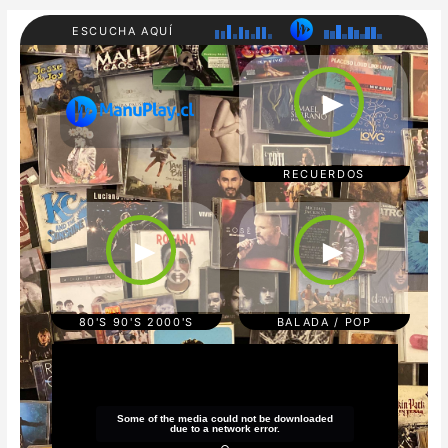
ESCUCHA AQUÍ
RADI
80'S
O
90'S
►
MAN
200
UPL
0'S
AY
REC
UER
DOS
RECUERDOS
CUM
POP/
BIA/
BAL
TRO
ADA
►
►
PICA
S
L
REG
GAE
TON
80'S 90'S 2000'S
BALADA / POP